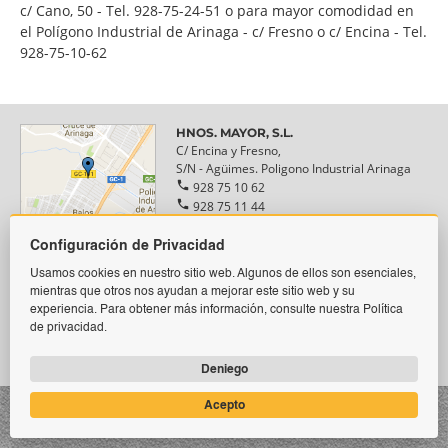
c/ Cano, 50 - Tel. 928-75-24-51 o para mayor comodidad en
el Polígono Industrial de Arinaga - c/ Fresno o c/ Encina - Tel.
928-75-10-62
HNOS. MAYOR, S.L.
C/ Encina y Fresno,
S/N - Agüimes. Poligono Industrial Arinaga

928 75 10 62

928 75 11 44

info@hnosmayor.com
Configuración de Privacidad
HNOS. MAYOR, S.L.
Usamos cookies en nuestro sitio web. Algunos de ellos son esenciales,
Vecindario C/ Cano,
mientras que otros nos ayudan a mejorar este sitio web y su
50 - Doctoral. Santa Lucia
experiencia. Para obtener más información, consulte nuestra Política

928 75 10 87
de privacidad.

928 75 24 51

info@hnosmayor.com
Deniego
Acepto